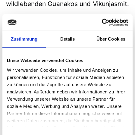
wildlebenden Guanakos und Vikunjasmit.
Weil die Mangfall-Lamas von klein auf
an Menschen gewöhnt sind, nicht
Zustimmung
Details
Über Cookies
spucken und laufend auf Trekking-
Touren mit Kindern und Erwachsenen
Diese Webseite verwendet Cookies
sind, können sie problemlos angefasst
Wir verwenden Cookies, um Inhalte und Anzeigen zu
personalisieren, Funktionen für soziale Medien anbieten
und wie gewünscht in alle Film-Szenen
zu können und die Zugriffe auf unsere Website zu
analysieren. Außerdem geben wir Informationen zu Ihrer
integriert werden.
Verwendung unserer Website an unsere Partner für
soziale Medien, Werbung und Analysen weiter. Unsere
» Zu den Mangfall-Lamas im Münchner
Partner führen diese Informationen möglicherweise mit
weiteren Daten zusammen, die Sie ihnen bereitgestellt
Voralpen-Gebiet
haben oder die sie im Rahmen Ihrer Nutzung der Dienste
gesammelt haben.