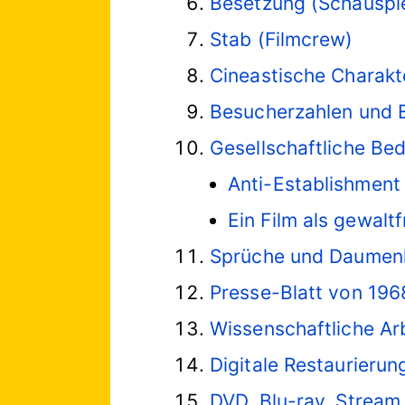
Besetzung (Schauspiel
Stab (Filmcrew)
Cineastische Charakt
Besucherzahlen und 
Gesellschaftliche Be
Anti-Establishment
Ein Film als gewaltf
Sprüche und Daumenk
Presse-Blatt von 1968
Wissenschaftliche Ar
Digitale Restaurierun
DVD, Blu-ray, Stream