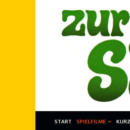
START
SPIELFILME
KURZ