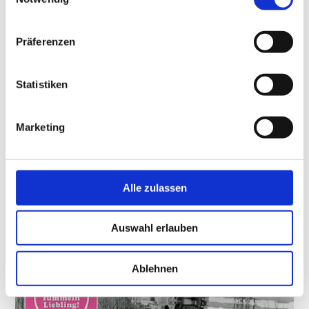
Polizei dingfest gemacht und in eine
Zelle einer Münchner Polizeiwache
Präferenzen
gesteckt.
Statistiken
Marketing
Alle zulassen
Auswahl erlauben
Ablehnen