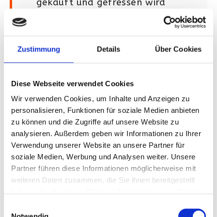
gekauft und gefressen wird
sozusagen zum zweiten mal
umgeschlagen.“
Zustimmung
Details
Über Cookies
Bei einer Zündelprobe im Moor mit
Diese Webseite verwendet Cookies
einem provisorischen Kaufhaus-Modell
Wir verwenden Cookies, um Inhalte und Anzeigen zu
personalisieren, Funktionen für soziale Medien anbieten
ist Charly eher dranglos mit von der
zu können und die Zugriffe auf unsere Website zu
analysieren. Außerdem geben wir Informationen zu Ihrer
Partie.
Verwendung unserer Website an unsere Partner für
soziale Medien, Werbung und Analysen weiter. Unsere
Doch das Treiben der Revoluzzer-Bande
Partner führen diese Informationen möglicherweise mit
weiteren Daten zusammen, die Sie ihnen bereitgestellt
bleibt nicht unbemerkt: Charly wird
haben oder die sie im Rahmen Ihrer Nutzung der Dienste
zusammen mit Revoluzzer Lux von der
gesammelt haben.
Einwilligungsauswahl
Notwendig