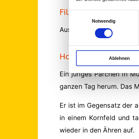
Filmpreis
Einwilligungsauswahl
Notwendig
Ausgezeichnet mit dem Fi
Handlung mit Fotos
Ablehnen
Ein junges Pärchen in M
ganzen Tag herum. Das Mä
Er ist im Gegensatz der a
in einem Kornfeld und t
wieder in den Ähren auf.