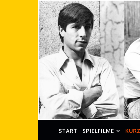
START
SPIELFILME
KURZ