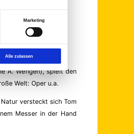
Marketing
 (IFF) Mannheim 1966
Alle zulassen
e A. Wengen), spielt den
oße Welt: Oper u.a.
e Natur versteckt sich Tom
einem Messer in der Hand